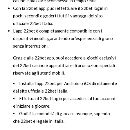
casinò e piazzare scommesse in tempo reale.
Con la 22bet app, puoi effettuare il 22bet login in
pochi secondi e goderti tutti i vantaggi del sito
ufficiale 22bet Italia.
L’app 22bet è completamente compatibile con i
dispositivi mobili, garantendo un’esperienza di gioco
senza interruzioni.
Grazie alla 22bet app, puoi accedere a giochi esclusivi
del 22bet casino e approfittare di promozioni speciali
riservate agli utenti mobili.
Installa l’app 22bet per Android o iOS direttamente
dal sito ufficiale 22bet Italia.
Effettua il 22bet login per accedere al tuo account
e iniziare a giocare.
Goditi la comodità di giocare ovunque, sapendo
che 22bet è legale in Italia.