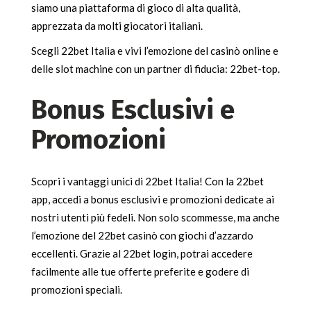
siamo una piattaforma di gioco di alta qualità,
apprezzata da molti giocatori italiani.
Scegli 22bet Italia e vivi l’emozione del casinò online e
delle slot machine con un partner di fiducia: 22bet-top.
Bonus Esclusivi e
Promozioni
Scopri i vantaggi unici di 22bet Italia! Con la 22bet
app, accedi a bonus esclusivi e promozioni dedicate ai
nostri utenti più fedeli. Non solo scommesse, ma anche
l’emozione del 22bet casinò con giochi d’azzardo
eccellenti. Grazie al 22bet login, potrai accedere
facilmente alle tue offerte preferite e godere di
promozioni speciali.