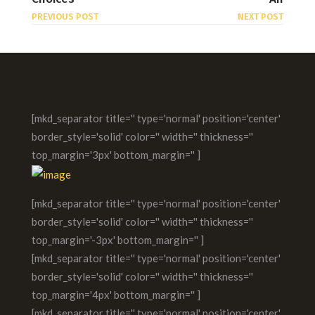
PREVIOUS POST
NEXT POST
[mkd_separator title='' type='normal' position='center'
border_style='solid' color='' width='' thickness=''
top_margin='3px' bottom_margin='' ]
[mkd_separator title='' type='normal' position='center'
border_style='solid' color='' width='' thickness=''
top_margin='-3px' bottom_margin='' ]
[mkd_separator title='' type='normal' position='center'
border_style='solid' color='' width='' thickness=''
top_margin='4px' bottom_margin='' ]
[mkd_separator title='' type='normal' position='center'