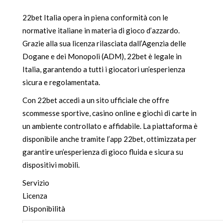
22bet Italia opera in piena conformità con le
normative italiane in materia di gioco d’azzardo.
Grazie alla sua licenza rilasciata dall’Agenzia delle
Dogane e dei Monopoli (ADM), 22bet è legale in
Italia, garantendo a tutti i giocatori un’esperienza
sicura e regolamentata.
Con 22bet accedi a un sito ufficiale che offre
scommesse sportive, casino online e giochi di carte in
un ambiente controllato e affidabile. La piattaforma è
disponibile anche tramite l’app 22bet, ottimizzata per
garantire un’esperienza di gioco fluida e sicura su
dispositivi mobili.
Servizio
Licenza
Disponibilità