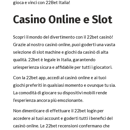
gioca e vinci con 22Bet Italia!
Casino Online e Slot
Scopri il mondo del divertimento con il 22bet casinò!
Grazie al nostro casinò online, puoi goderti una vasta
selezione di slot machine e giochi da casinò di alta
qualità. 22bet è legale in Italia, garantendo
un’esperienza sicura e affidabile per tutti i giocatori.
Con la 22bet app, accedi al casinò online e ai tuoi
giochi preferiti in qualsiasi momento e ovunque tu sia.
La comodità di giocare su dispositivi mobili rende
l’esperienza ancora più emozionante.
Non dimenticare di effettuare il 22bet login per
accedere ai tuoi account e goderti tutti i benefici del
casinò online. Le 22bet recensioni confermano che