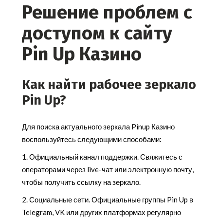
Решение проблем с
доступом к сайту
Pin Up Казино
Как найти рабочее зеркало
Pin Up?
Для поиска актуального зеркала Pinup Казино
воспользуйтесь следующими способами:
1. Официальный канал поддержки. Свяжитесь с
операторами через live-чат или электронную почту,
чтобы получить ссылку на зеркало.
2. Социальные сети. Официальные группы Pin Up в
Telegram, VK или других платформах регулярно