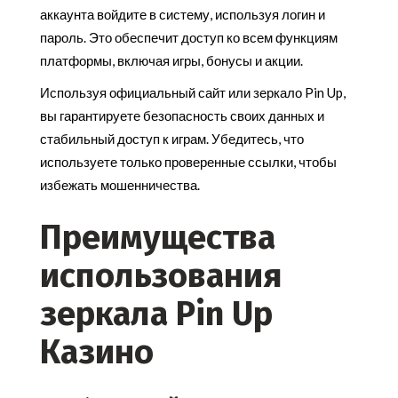
аккаунта войдите в систему, используя логин и
пароль. Это обеспечит доступ ко всем функциям
платформы, включая игры, бонусы и акции.
Используя официальный сайт или зеркало Pin Up,
вы гарантируете безопасность своих данных и
стабильный доступ к играм. Убедитесь, что
используете только проверенные ссылки, чтобы
избежать мошенничества.
Преимущества
использования
зеркала Pin Up
Казино