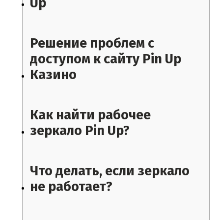
Up
Решение проблем с
доступом к сайту Pin Up
Казино
Как найти рабочее
зеркало Pin Up?
Что делать, если зеркало
не работает?