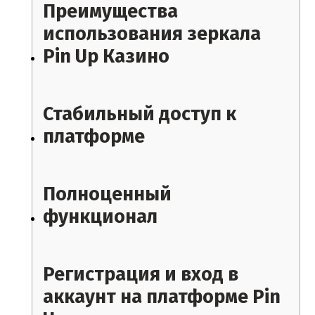
Преимущества
использования зеркала
Pin Up Казино
Стабильный доступ к
платформе
Полноценный
функционал
Регистрация и вход в
аккаунт на платформе Pin