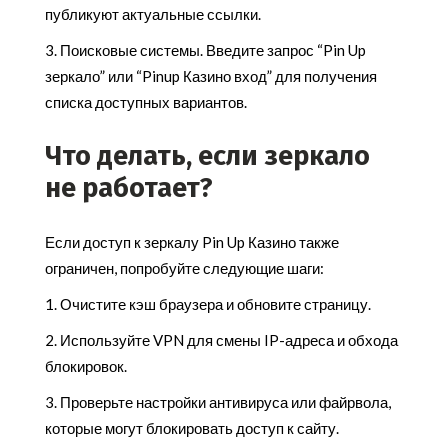
публикуют актуальные ссылки.
3. Поисковые системы. Введите запрос “Pin Up
зеркало” или “Pinup Казино вход” для получения
списка доступных вариантов.
Что делать, если зеркало
не работает?
Если доступ к зеркалу Pin Up Казино также
ограничен, попробуйте следующие шаги:
1. Очистите кэш браузера и обновите страницу.
2. Используйте VPN для смены IP-адреса и обхода
блокировок.
3. Проверьте настройки антивируса или файрвола,
которые могут блокировать доступ к сайту.