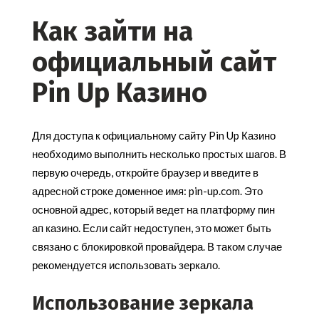
Как зайти на
официальный сайт
Pin Up Казино
Для доступа к официальному сайту Pin Up Казино
необходимо выполнить несколько простых шагов. В
первую очередь, откройте браузер и введите в
адресной строке доменное имя: pin-up.com. Это
основной адрес, который ведет на платформу пин
ап казино. Если сайт недоступен, это может быть
связано с блокировкой провайдера. В таком случае
рекомендуется использовать зеркало.
Использование зеркала