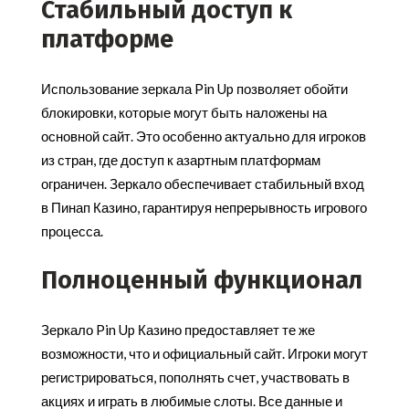
Стабильный доступ к
платформе
Использование зеркала Pin Up позволяет обойти
блокировки, которые могут быть наложены на
основной сайт. Это особенно актуально для игроков
из стран, где доступ к азартным платформам
ограничен. Зеркало обеспечивает стабильный вход
в Пинап Казино, гарантируя непрерывность игрового
процесса.
Полноценный функционал
Зеркало Pin Up Казино предоставляет те же
возможности, что и официальный сайт. Игроки могут
регистрироваться, пополнять счет, участвовать в
акциях и играть в любимые слоты. Все данные и